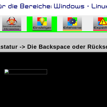
statur -> Die Backspace oder Rücksc
Mit dieser Taste löschen Sie das Zeichen links neben dem Eingabec