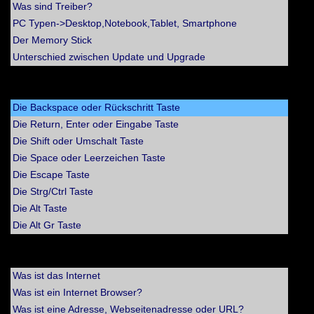
Was sind Treiber?
PC Typen->Desktop,Notebook,Tablet, Smartphone
Der Memory Stick
Unterschied zwischen Update und Upgrade
>> Die Tastatur
Die Backspace oder Rückschritt Taste
Die Return, Enter oder Eingabe Taste
Die Shift oder Umschalt Taste
Die Space oder Leerzeichen Taste
Die Escape Taste
Die Strg/Ctrl Taste
Die Alt Taste
Die Alt Gr Taste
>> Fragen zum Thema Internet
Was ist das Internet
Was ist ein Internet Browser?
Was ist eine Adresse, Webseitenadresse oder URL?