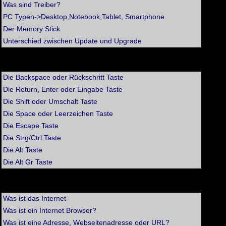
Was sind Treiber?
PC Typen->Desktop,Notebook,Tablet, Smartphone
Der Memory Stick
Unterschied zwischen Update und Upgrade
>> Die Tastatur
Die Backspace oder Rückschritt Taste
Die Return, Enter oder Eingabe Taste
Die Shift oder Umschalt Taste
Die Space oder Leerzeichen Taste
Die Escape Taste
Die Strg/Ctrl Taste
Die Alt Taste
Die Alt Gr Taste
>> Fragen zum Thema Internet
Was ist das Internet
Was ist ein Internet Browser?
Was ist eine Adresse, Webseitenadresse oder URL?